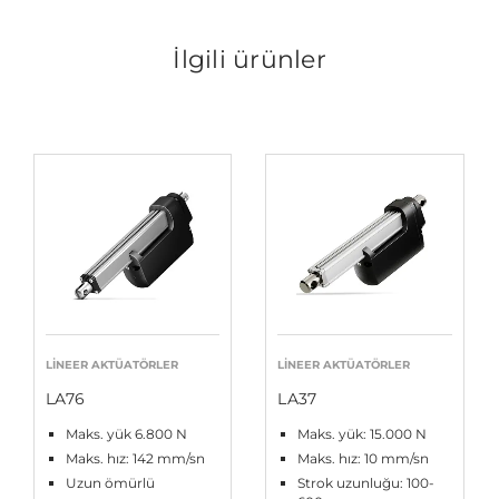
İlgili ürünler
LINEER AKTÜATÖRLER
LINEER AKTÜATÖRLER
LA76
LA37
Maks. yük 6.800 N
Maks. yük: 15.000 N
Maks. hız: 142 mm/sn
Maks. hız: 10 mm/sn
Uzun ömürlü
Strok uzunluğu: 100-