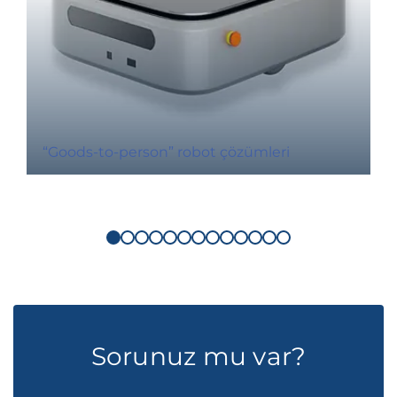
“Goods-to-person” robot çözümleri
Sorunuz mu var?