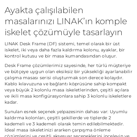
Ayakta çalışılabilen
masalarınızı LINAK’ın komple
iskelet çözümüyle tasarlayın
LINAK Desk Frame (DF) sistemi, temel olarak bir üst
iskelet, iki veya daha fazla kaldırma kolonu, ayaklar, bir
kontrol kutusu ve bir masa kumandasından oluşur.
Desk Frame çözümlerimiz sayesinde, her türlü müşteriye
ve bütçeye uygun olan eksiksiz bir yüksekliği ayarlanabilir
çalışma masası serisi oluşturmak son derece kolaydır.
Kablo kılavuzuna ve bağlantı köprüsüne sahip kompakt
veya büyük 2 kolonlu masa iskeletlerinden, çeşitli açılara
ve ikili masa konfigürasyonlara sahip 3 kolonlu iskeletlere
kadar.
Sunulan esnek seçenek yelpazesinin dahası var: Uyumlu
kaldırma kolonları, çeşitli şekillerde ve tiplerde 2
kademeli ve 3 kademeli olarak temin edilebilmektedir.
İdeal masa iskeletinizi ararken çarpışma önleme
çözümlerini ve çeşitli aksesuar seçeneklerini inceleyin ve