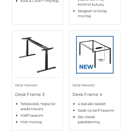
Kick & Click™ montaj
kontrol kutusu
Sezgisel ve kolay
montaj
DESK FRAMES
DESK FRAMES
Desk Frame 3
Desk Frame 4
Teleskobik, hepsi bir
4 bacaklı iskelet
arada travers
Sade ve zarif tasarım
Hafif tasarım
Set olarak
Hızlı montaj
paketlenmiş