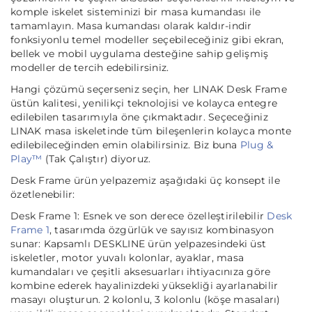
komple iskelet sisteminizi bir masa kumandası ile
tamamlayın. Masa kumandası olarak kaldır-indir
fonksiyonlu temel modeller seçebileceğiniz gibi ekran,
bellek ve mobil uygulama desteğine sahip gelişmiş
modeller de tercih edebilirsiniz.
Hangi çözümü seçerseniz seçin, her LINAK Desk Frame
üstün kalitesi, yenilikçi teknolojisi ve kolayca entegre
edilebilen tasarımıyla öne çıkmaktadır. Seçeceğiniz
LINAK masa iskeletinde tüm bileşenlerin kolayca monte
edilebileceğinden emin olabilirsiniz. Biz buna
Plug &
Play™
(Tak Çalıştır) diyoruz.
Desk Frame ürün yelpazemiz aşağıdaki üç konsept ile
özetlenebilir:
Desk Frame 1: Esnek ve son derece özelleştirilebilir
Desk
Frame 1
, tasarımda özgürlük ve sayısız kombinasyon
sunar: Kapsamlı DESKLINE ürün yelpazesindeki üst
iskeletler, motor yuvalı kolonlar, ayaklar, masa
kumandaları ve çeşitli aksesuarları ihtiyacınıza göre
kombine ederek hayalinizdeki yüksekliği ayarlanabilir
masayı oluşturun. 2 kolonlu, 3 kolonlu (köşe masaları)