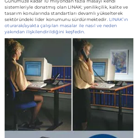
Günümüze kadar 10 milyondan fazla masayı kendi
sistemleriyle donatmış olan LINAK; yenilikçilik, kalite ve
tasarım konularında standartları devamlı yükselterek
sektöründeki lider konumunu sürdürmektedir.
LINAK’ın
oturarak/ayakta çalışılan masalar ile nasıl ve neden
yakından ilişkilendirildiğini keşfedin.