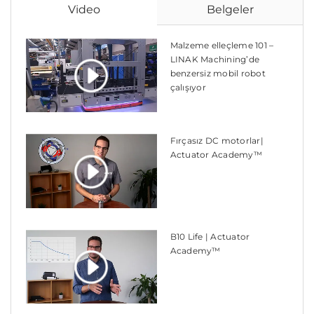
Video
Belgeler
Malzeme elleçleme 101 –
LINAK Machining’de
benzersiz mobil robot
çalışıyor
Fırçasız DC motorlar|
Actuator Academy™
B10 Life | Actuator
Academy™