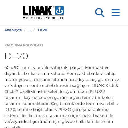
Ana Sayfa
...
DL20
KALDIRMA KOLONLARI
DL20
60 x 90 mm’lik profile sahip, iki parçalı kompakt ve
dayanıklı bir kaldırma kolonu. Kompakt ebatlara sahip
motor yuvası, masanın altında neredeyse hiç görünmez
ve kolayca monte edilebilmesini sağlayan LINAK Kick &
Click™ özellikli üst iskelet ile uyumludur. PLUS™
tasarımı, kayma pedleri görünmeyen temiz bir kolon
tasarımı sunmaktadır. Çeşitli renklerde temin edilebilir.
DL20, tercihe bağlı olarak PIEZO çarpışma önleme
sistemi ile, ikili masa tasarımları için masa braketi ile
ve/veya ideal görünüm için gövde halkaları ile temin
edilebilir.