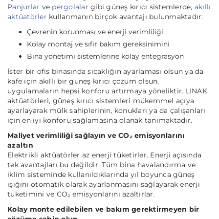
Panjurlar
ve
pergolalar
gibi güneş kırıcı sistemlerde,
akıllı
aktüatörler
kullanmanın birçok avantajı bulunmaktadır:
Çevrenin korunması ve enerji verimliliği
Kolay montaj ve sıfır bakım gereksinimini
Bina yönetimi sistemlerine kolay entegrasyon
İster bir ofis binasında sıcaklığın ayarlaması olsun ya da
kafe için akıllı bir güneş kırıcı çözüm olsun,
uygulamaların hepsi konforu artırmaya yöneliktir. LINAK
aktüatörleri, güneş kırıcı sistemleri mükemmel açıya
ayarlayarak mülk sahiplerinin, konukları ya da çalışanları
için en iyi konforu sağlamasına olanak tanımaktadır.
Maliyet verimliliği sağlayın ve CO₂ emisyonlarını
azaltın
Elektrikli aktüatörler az enerji tüketirler. Enerji açısında
tek avantajları bu değildir. Tüm bina havalandırma ve
iklim sisteminde kullanıldıklarında yıl boyunca güneş
ışığını otomatik olarak ayarlanmasını sağlayarak enerji
tüketimini ve CO₂ emisyonlarını azaltırlar.
Kolay monte edilebilen ve bakım gerektirmeyen bir