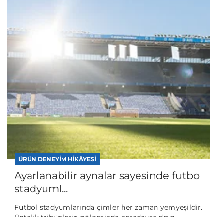
ÜRÜN DENEYIM HIKÂYESI
Ayarlanabilir aynalar sayesinde futbol
stadyuml...
Futbol stadyumlarında çimler her zaman yemyeşildir.
Üstelik tribünlerin gölgesinde neredeyse deva...