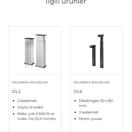
İlgili ürünler
KALDIRMA KOLONLARI
KALDIRMA KOLONLARI
DL2
DL6
2 kademeli
Dikdörtgen 50 x 80
mm
Güçlü ve stabil
3 kademeli
Maks. yük 2.500 N ve
maks. hız 20,0 mm/sn
Motor yuvası