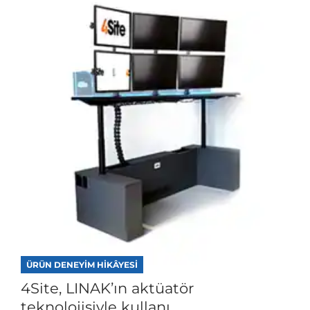
ÜRÜN DENEYIM HIKÂYESI
4Site, LINAK’ın aktüatör
teknolojisiyle kullanı...