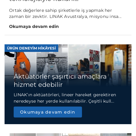
Ortak değerlere sahip şirketlerle iş yapmak her
zaman bir zevktir. LINAK Avustralya, misyonu insa...
Okumaya devam edin
ÜRÜN DENEYIM HIKÂYESI
Aktüatörler şaşırtıcı amaçlara
hizmet edebilir
LINAK’ın aktüatörleri, lineer hareket gerektiren
neredeyse her yerde kullanılabilir. Çeşitli kull...
Okumaya devam edin