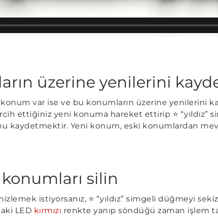
rın üzerine yenilerini kayd
onum var ise ve bu konumların üzerine yenilerini ka
ih ettiğiniz yeni konuma hareket ettirip ⭐ “yıldız” 
mu kaydetmektir. Yeni konum, eski konumlardan me
 konumları silin
mizlemek istiyorsanız, ⭐ “yıldız” simgeli düğmeyi seki
daki LED
kırmızı
renkte yanıp söndüğü zaman işlem ta