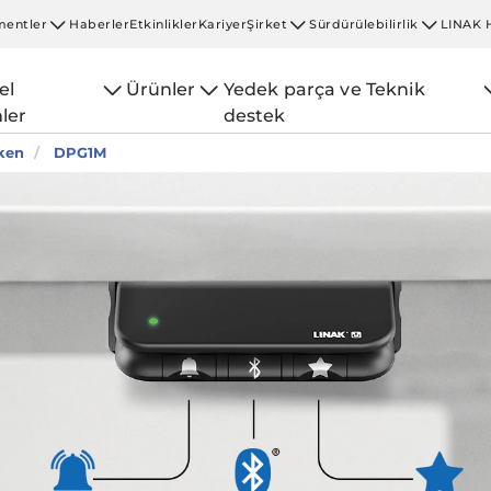
entler
Haberler
Etkinlikler
Kariyer
Şirket
Sürdürülebilirlik
LINAK 
el
Ürünler
Yedek parça ve Teknik
ler
destek
ken
DPG1M