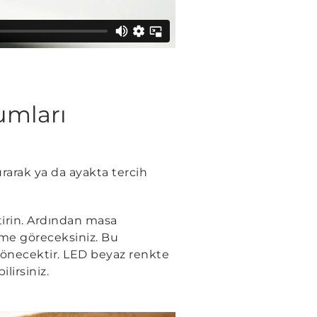
umları
rarak ya da ayakta tercih
irin. Ardından masa
ğme göreceksiniz. Bu
sönecektir. LED beyaz renkte
irsiniz.