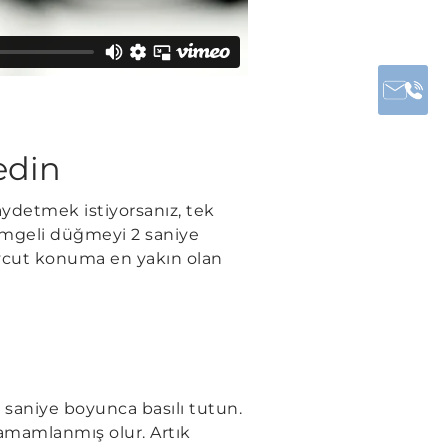
edin
ydetmek istiyorsanız, tek
simgeli düğmeyi 2 saniye
vcut konuma en yakın olan
z saniye boyunca basılı tutun.
mamlanmış olur. Artık