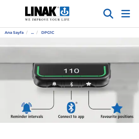
Ana Sayfa
...
DPG1C