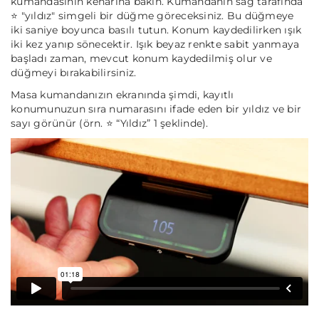
kumandasının kenarına bakın. Kumandanın sağ tarafında
⭐ "yıldız" simgeli bir düğme göreceksiniz. Bu düğmeye
iki saniye boyunca basılı tutun. Konum kaydedilirken ışık
iki kez yanıp sönecektir. Işık beyaz renkte sabit yanmaya
başladı zaman, mevcut konum kaydedilmiş olur ve
düğmeyi bırakabilirsiniz.
Masa kumandanızın ekranında şimdi, kayıtlı
konumunuzun sıra numarasını ifade eden bir yıldız ve bir
sayı görünür (örn. ⭐ “Yıldız” 1 şeklinde).