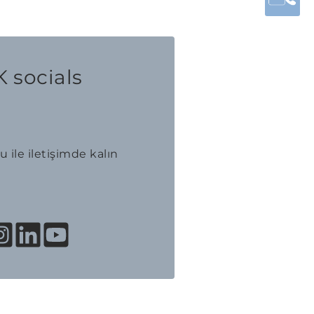
 socials
 ile iletişimde kalın