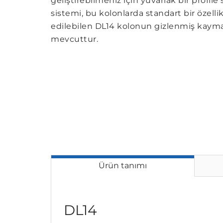
geliştirebilmeniz için yuvarlak bir profi
sistemi, bu kolonlarda standart bir özellik
edilebilen DL14 kolonun gizlenmiş kaym
mevcuttur.
Ürün tanımı
DL14