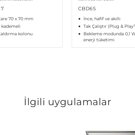
17
CBD6S
Kare 70 x 70 mm
İnce, hafif ve akıllı
 kademeli
Tak Çalıştır (Plug & Play
aldırma kolonu
Bekleme modunda 0,1 
enerji tüketimi
İlgili uygulamalar