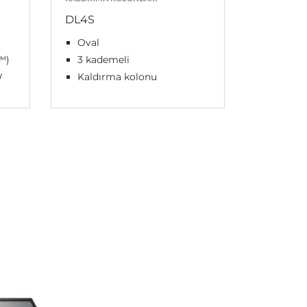
DL4S
Oval
™)
3 kademeli
W
Kaldırma kolonu