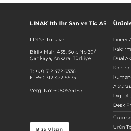
LINAK Ith Ihr San ve Tic AS
Ürünl
LINAK Türkiye
Lineer 
Kaldırm
Birlik Mah. 455. Sok. No:20/1
Çankaya, Ankara, Türkiye
Dual Ak
Kontrol
T: +90 312 472 6338
Kumand
F: +90 312 472 6635
Aksesua
Vergi No: 6080574167
Digital 
Desk F
Ürün se
Ürün Te
Bize Ulaşın