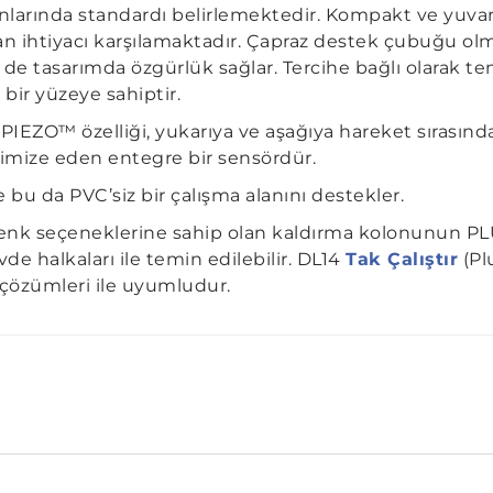
nlarında standardı belirlemektedir. Kompakt ve yuvarl
n ihtiyacı karşılamaktadır. Çapraz destek çubuğu olma
 de tasarımda özgürlük sağlar. Tercihe bağlı olarak t
bir yüzeye sahiptir.
PIEZO™ özelliği, yukarıya ve aşağıya hareket sırasınd
nimize eden entegre bir sensördür.
 bu da PVC’siz bir çalışma alanını destekler.
 renk seçeneklerine sahip olan kaldırma kolonunun PLU
de halkaları ile temin edilebilir. DL14
Tak Çalıştır
(Pl
 çözümleri ile uyumludur.