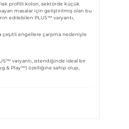
ak profilli kolon, sektörde küçük
yan masalar için geliştirilmiş olan bu
emin edilebilen PLUS™ varyantı,
a çeşitli engellere çarpma nedeniyle
S™ varyantı, istendiğinde ideal bir
ug & Play™) özelliğine sahip olup,