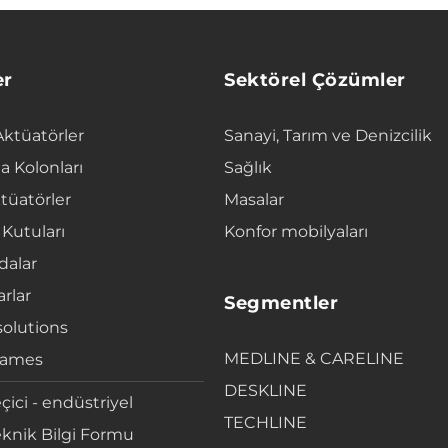
er
Sektörel Çözümler
Aktüatörler
Sanayi, Tarım ve Denizcilik
a Kolonları
Sağlık
tüatörler
Masalar
 Kutuları
Konfor mobilyaları
alar
rlar
Segmentler
solutions
MEDLINE & CARELINE
rames
DESKLINE
çici - endüstriyel
TECHLINE
knik Bilgi Formu