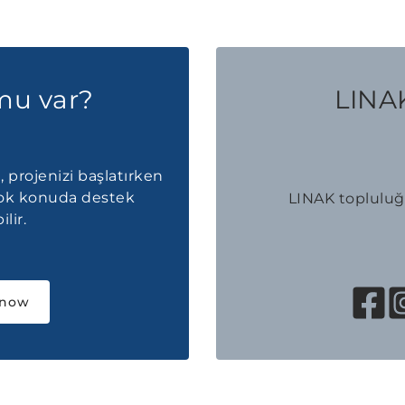
mu var?
LINAK
, projenizi başlatırken
çok konuda destek
LINAK topluluğu
lir.
 now