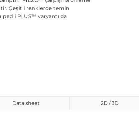
le sahiptir. PIEZO™ çarpışma önleme
tir. Çeşitli renklerde temin
a pedli PLUS™ varyantı da
Data sheet
2D / 3D