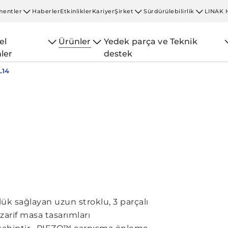
entler
Haberler
Etkinlikler
Kariyer
Şirket
Sürdürülebilirlik
LINAK 
el
Ürünler
Yedek parça ve Teknik
ler
destek
L14
lük sağlayan uzun stroklu, 3 parçalı
arif masa tasarımları