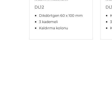
DL12
DL
Dikdörtgen 60 x 100 mm
3 kademeli
3
Kaldırma kolonu
K