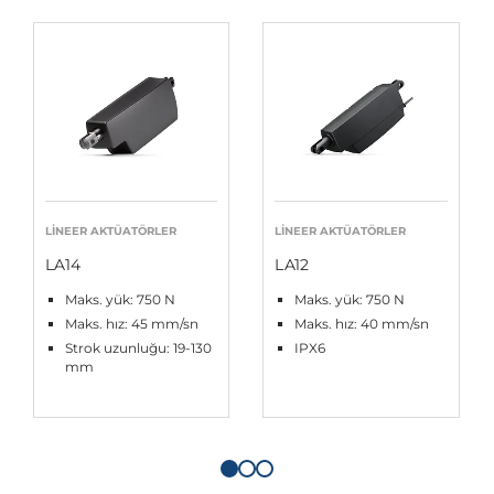
LINEER AKTÜATÖRLER
LINEER AKTÜATÖRLER
LA14
LA12
Maks. yük: 750 N
Maks. yük: 750 N
Maks. hız: 45 mm/sn
Maks. hız: 40 mm/sn
Strok uzunluğu: 19-130
IPX6
mm