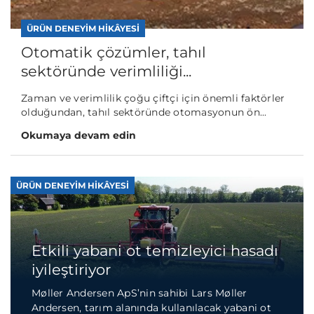
ÜRÜN DENEYIM HIKÂYESI
Otomatik çözümler, tahıl
sektöründe verimliliği...
Zaman ve verimlilik çoğu çiftçi için önemli faktörler
olduğundan, tahıl sektöründe otomasyonun ön...
Okumaya devam edin
ÜRÜN DENEYIM HIKÂYESI
Etkili yabani ot temizleyici hasadı
iyileştiriyor
Møller Andersen ApS’nin sahibi Lars Møller
Andersen, tarım alanında kullanılacak yabani ot