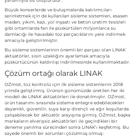
yardımıyla sis oluşturulur.
Büyük konserlerde ve buluşmalarda katılımcıları
serinletmek için de kullanılan sisleme sistemleri, esasen
maden, yıkım, kazı, yol inşaatı ve beton üretim tesisleri
gibi ortamlarda fan ile püskürtülen milyonlarca su
damlacığı ile havadaki toz parçacıklarını yere indirmek
amacıyla geliştirilmiştir.
Bu sisleme sistemlerinin önemli bir parçası olan LINAK
aktüatörler, sisin uzaklığını ayarlamak amacıyla
püskürtücünün kaldırılıp indirilmesinde kullanılmaktadır.
Çözüm ortağı olarak LINAK
OZmist, toz kontrolü için ilk sisleme sistemlerini 2018
yılında geliştirmiş. Ürünün günümüzde üretilen her iki
modeli de LINAK aktüatörleri ile donatılmıştır. OZmist,
ürün tasarımı sırasında sisteme entegre edebilecekleri
dayanıklı, güvenilir, suya karşı dirençli ve ağır koşullarda
çalışabilecek bir aktüatör arayışına girmiş. OZmist, başka
markaların elverişsiz aktüatörleri ile geçirdikleri bir
deneme yanılma sürecinden sonra LINAK’ı keşfetmiş. Bu
sayede önemli bir sorunları çözülmüş olmuş: