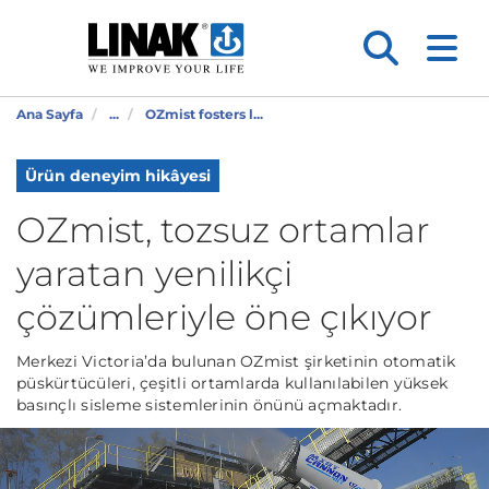
Ana Sayfa
...
OZmist fosters l...
Ürün deneyim hikâyesi
OZmist, tozsuz ortamlar
yaratan yenilikçi
çözümleriyle öne çıkıyor
Merkezi Victoria’da bulunan OZmist şirketinin otomatik
püskürtücüleri, çeşitli ortamlarda kullanılabilen yüksek
basınçlı sisleme sistemlerinin önünü açmaktadır.