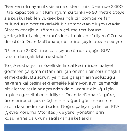
“Benzeri olmayan ilk sisleme sistemimiz, üzerinde 2.000
litre kapasiteli bir alüminyum su tankı ve 50 metre öteye
sis püskürtebilen yüksek basınçlı bir pompa ve fan
bulunduran dört tekerlekli bir römorktan oluşmaktadır.
Sistem enerjisini römorkun çekme tertibatına
yerleştirilmiş bir jeneratörden almaktadır”
diyen OZmist
direktörü Dean McDonald, sözlerine şöyle devam ediyor:
“Üzerinde 2.000 litre su taşıyan römork, çoğu SUV
tarafından çekilebilmektedir.”
Toz, Avustralya'nın özellikle kırsal kesiminde faaliyet
gösteren çalışma ortamları için önemli bir sorun teşkil
etmektedir. Bu sorun, yalnızca çalışanların soluduğu
havanın kalitesini etkilemekle kalmıyor, aynı zamanda
bitkiler ve tarlalar açısından da olumsuz olduğu için
toplum genelini de etkiliyor. Dean McDonald’a göre,
ürünlerine birçok müşterinin rağbet göstermesinin
ardındaki neden de budur. Doğru çalışan şirketler, EPA
(
Çevre Koruma Otoritesi
) ve yerel yönetimlerin
koşullarına da uyum sağlayan şirketlerdir.