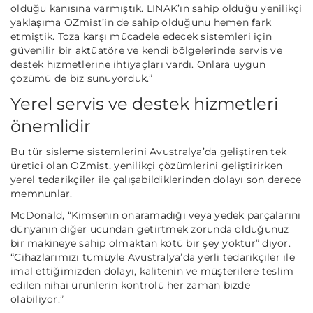
olduğu kanısına varmıştık. LINAK’ın sahip olduğu yenilikçi
yaklaşıma OZmist’in de sahip olduğunu hemen fark
etmiştik. Toza karşı mücadele edecek sistemleri için
güvenilir bir aktüatöre ve kendi bölgelerinde servis ve
destek hizmetlerine ihtiyaçları vardı. Onlara uygun
çözümü de biz sunuyorduk.”
Yerel servis ve destek hizmetleri
önemlidir
Bu tür sisleme sistemlerini Avustralya’da geliştiren tek
üretici olan OZmist, yenilikçi çözümlerini geliştirirken
yerel tedarikçiler ile çalışabildiklerinden dolayı son derece
memnunlar.
McDonald, “Kimsenin onaramadığı veya yedek parçalarını
dünyanın diğer ucundan getirtmek zorunda olduğunuz
bir
makine
ye sahip olmaktan kötü bir şey yoktur”
diyor.
“Cihazlarımızı tümüyle Avustralya’da yerli tedarikçiler ile
imal ettiğimizden dolayı, kalitenin ve müşterilere teslim
edilen nihai ürünlerin
kontrol
ü her zaman bizde
olabiliyor.”