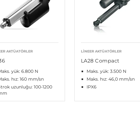
EER AKTÜATÖRLER
LINEER AKTÜATÖRLER
36
LA28 Compact
Maks. yük: 6.800 N
Maks. yük: 3.500 N
Maks. hız: 160 mm/sn
Maks. hız: 46,0 mm/sn
Strok uzunluğu: 100-1200
IPX6
mm