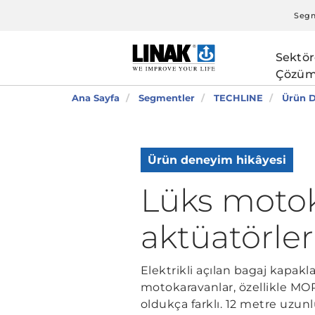
Segm
Sektör
Çözüm
Ana Sayfa
Segmentler
TECHLINE
Ürün D
Ürün deneyim hikâyesi
Lüks motok
aktüatörler
Elektrikli açılan bagaj kapak
motokaravanlar, özellikle 
oldukça farklı. 12 metre uzunl