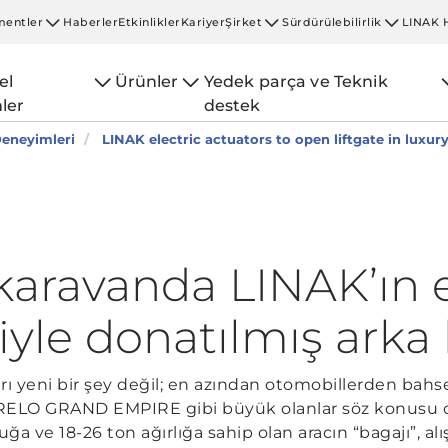
entler
Haberler
Etkinlikler
Kariyer
Şirket
Sürdürülebilirlik
LINAK 
el
Ürünler
Yedek parça ve Teknik
ler
destek
eneyimleri
LINAK electric actuators to open liftgate in lux
aravanda LINAK’ın el
iyle donatılmış arka
ları yeni bir şey değil; en azından otomobillerden bahs
MORELO GRAND EMPIRE gibi büyük olanlar söz konus
uğa ve 18-26 ton ağırlığa sahip olan aracın “bagajı”, al