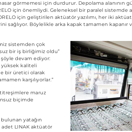
 hasar görmemesi için durdurur. Depolama alanının gü
O için önemliydi. Geleneksel bir paralel sistemde
RELO için geliştirilen aktüatör yazılımı, her iki aktü
ni sağlıyor. Böylelikle arka kapak tamamen kapanır
ğimiz sistemden çok
bir iş birliğimiz oldu”
e şöyle devam ediyor:
 yüksek kaliteli
 bir üretici olarak
mamen karşılıyorlar.”
 titreşimlere maruz
runsuz biçimde
 bulunan yatağın
iki adet LINAK aktüatör