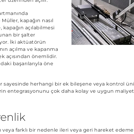
er üzerinden açılır.
artmanında
Müller, kapağın nasıl
e, kapağın açılabilmesi
unan bir şalter
ıyor. İki aktüatörün
ğının açılma ve kapanma
k açısından önemlidir.
daki başarılarıyla öne
r sayesinde herhangi bir ek bileşene veya kontrol üni
erin entegrasyonunu çok daha kolay ve uygun maliyetli 
venlik
 veya farklı bir nedenle ileri veya geri hareket ede