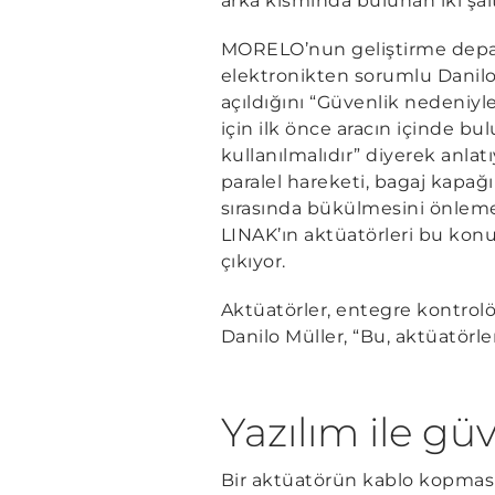
arka kısmında bulunan iki şalt
MORELO’nun geliştirme dep
elektronikten sorumlu Danilo 
açıldığını “Güvenlik nedeniyl
için ilk önce aracın içinde bul
kullanılmalıdır” diyerek anlat
paralel hareketi, bagaj kapa
sırasında bükülmesini önleme
LINAK’ın aktüatörleri bu konu
çıkıyor.
Aktüatörler, entegre kontrolö
Danilo Müller, “Bu, aktüatörl
Yazılım ile gü
Bir aktüatörün kablo kopması