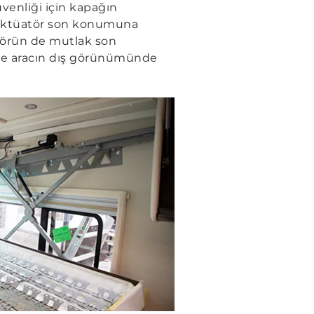
venliği için kapağın
 aktüatör son konumuna
atörün de mutlak son
 ve aracın dış görünümünde