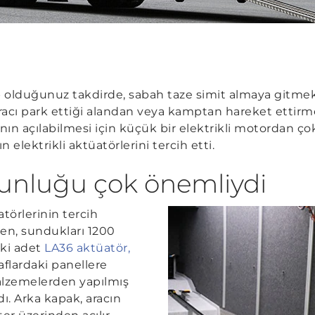
p olduğunuz takdirde, sabah taze simit almaya gitm
acı park ettiği alandan veya kamptan hareket ettirme
nın açılabilmesi için küçük bir elektrikli motordan çok
’ın elektrikli aktüatörlerini tercih etti.
unluğu çok önemliydi
atörlerinin tercih
en, sundukları 1200
İki adet
LA36 aktüatör,
raflardaki panellere
lzemelerden yapılmış
ı. Arka kapak, aracın