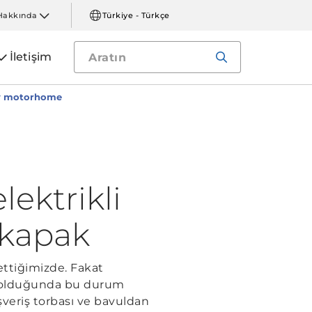
Hakkında
Türkiye - Türkçe
İletişim
ury motorhome
ektrikli
 kapak
ettiğimizde. Fakat
u olduğunda bu durum
ışveriş torbası ve bavuldan