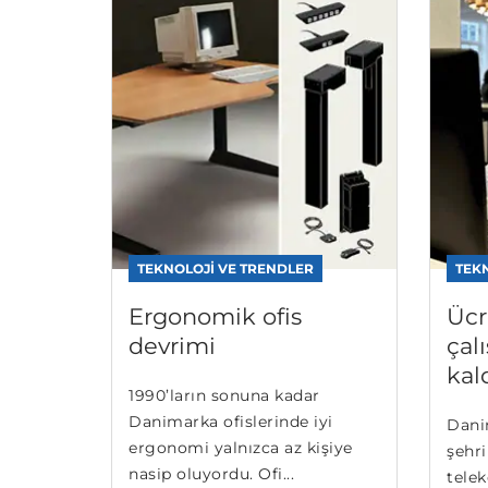
TEKNOLOJI VE TRENDLER
TEK
Ergonomik ofis
Ücr
devrimi
çal
kal
1990’ların sonuna kadar
Danimarka ofislerinde iyi
Dani
ergonomi yalnızca az kişiye
şehr
nasip oluyordu. Ofi...
tele