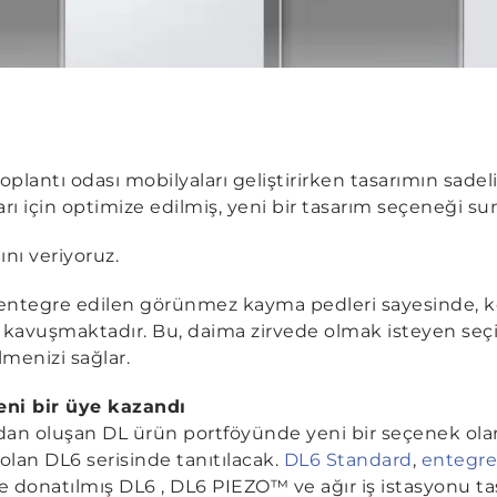
toplantı odası mobilyaları geliştirirken tasarımın sade
arı için optimize edilmiş, yeni bir tasarım seçeneği s
nı veriyoruz.
entegre edilen görünmez kayma pedleri sayesinde, kolo
 kavuşmaktadır. Bu, daima zirvede olmak isteyen seçic
lmenizi sağlar.
eni bir üye kazandı
dan oluşan DL ürün portföyünde yeni bir seçenek ola
olan DL6 serisinde tanıtılacak.
DL6 Standard
,
entegre
le donatılmış DL6 , DL6 PIEZO™ ve ağır iş istasyonu ta