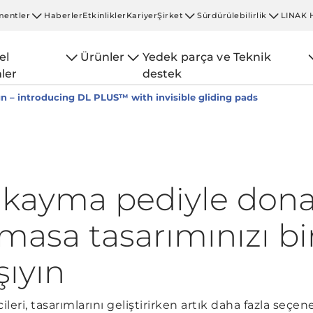
entler
Haberler
Etkinlikler
Kariyer
Şirket
Sürdürülebilirlik
LINAK 
el
Ürünler
Yedek parça ve Teknik
ler
destek
n – introducing DL PLUS™ with invisible gliding pads
kayma pediyle dona
asa tasarımınızı bi
şıyın
cileri, tasarımlarını geliştirirken artık daha fazla seçe