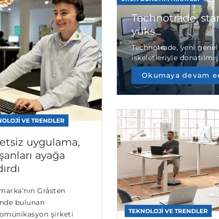
Technotrade, stan
yüks...
Technotrade, yeni genel
iskeletleriyle donatılmış
Okumaya devam e
NOLOJI VE TRENDLER
etsiz uygulama,
ışanları ayağa
dırdı
marka’nın Gråsten
inde bulunan
TEKNOLOJI VE TRENDLER
komünikasyon şirketi