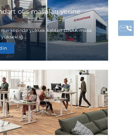
dart ofis masaları yerine
 merkezinde yüksek kaliteli LINAK masa
 yüksekliğ...
din