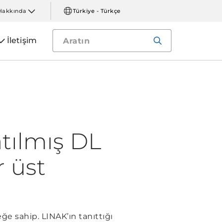
Hakkında
Türkiye - Türkçe
İletişim
tılmış DL
r üst
neğe sahip. LINAK’ın tanıttığı