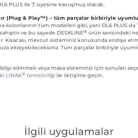
 DL6 PLUS ile 7. üyesine kavuşmuş olacak.
tır (Plug & Play™) – tüm parçalar birbiriyle uyuml
ma kolonlarının tüm modelleri gibi, yeni DL6 PLUS da
®
e sahiptir ve bu sayede DESKLINE
ürün serisindeki ne
. Kısacası, mevcut sisteminiz konusunda endişe et
za ekleyebileceksiniz. Tüm parçalar birbiriyle uyumlu
bilgi edinmek veya masa sisteminiz için sunulan se
®
ki LINAK
temsilciliği
ile iletişime geçin.
İlgili uygulamalar