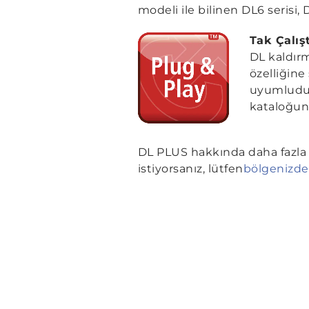
modeli ile bilinen DL6 serisi,
Tak Çalış
DL kaldır
özelliğin
uyumludur
kataloğunu
DL PLUS hakkında daha fazla 
istiyorsanız, lütfen
bölgenizde