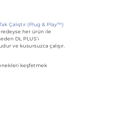
u
Tak Çalıştır (Plug & Play™)
redeyse her ürün ile
meden DL PLUS’ı
dur ve kusursuzca çalışır.
çenekleri keşfetmek