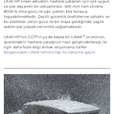
LA40 HP lineer aktüatör, hastane yatakları için çok uygun
ve çok dayanıklı bir aktüatördür. 400 mm tam strokta
8000 N itme gücü ile ağır yükleri bile kolayca
taşıyabilmektedir. Çeşitli güvenlik özelliklerine sahiptir ve
bu özellikler üstün gücü ile bir araya geldiğinde, sağlık
sektörüne yüksek verimlilik sağlamaktadır.
®
LA40 HP’nin, CO71’in ya da başka bir LINAK
ürününün,
ayarlanabilir hastane yatağınızı nasıl geliştirebileceği ile
ilgili daha fazla bilgi almak istiyorsanız lütfen
bölgenizdeki LINAK temsilciliği ile iletişime geçin
.