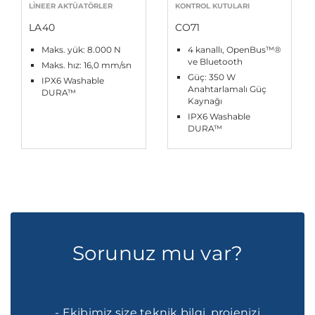
LINEER AKTÜATÖRLER
KONTROL KUTULARI
LA40
CO71
Maks. yük: 8.000 N
4 kanallı, OpenBus™®
ve Bluetooth
Maks. hız: 16,0 mm/sn
Güç: 350 W
IPX6 Washable
Anahtarlamalı Güç
DURA™
Kaynağı
IPX6 Washable
DURA™
Sorunuz mu var?
- Ekibimiz size teknik bilgi, projenizi