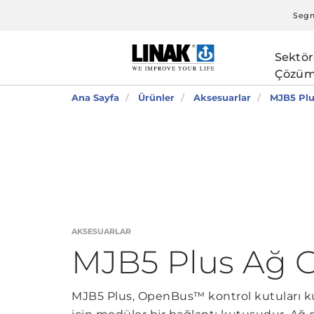
Segm
Sektör
Çözüm
Ana Sayfa
Ürünler
Aksesuarlar
MJB5 Pl
AKSESUARLAR
MJB5 Plus Ağ G
MJB5 Plus, OpenBus™ kontrol kutuları kul