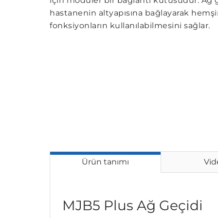
için modüler bir bağlantı kutusudur. Ağ 
hastanenin altyapısına bağlayarak hemşir
fonksiyonların kullanılabilmesini sağlar.
Ürün tanımı
Vid
MJB5 Plus Ağ Geçidi