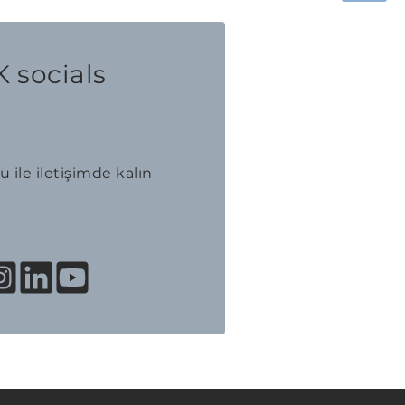
 socials
 ile iletişimde kalın