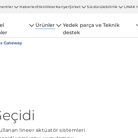
entler
Haberler
Etkinlikler
Kariyer
Şirket
Sürdürülebilirlik
LINAK 
el
Ürünler
Yedek parça ve Teknik
ler
destek
us Gateway
eçidi
lanan lineer aktüatör sistemleri