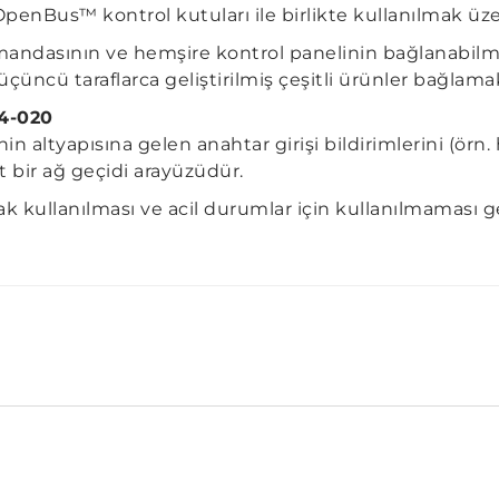
enBus™ kontrol kutuları ile birlikte kullanılmak üzer
mandasının ve hemşire kontrol panelinin bağlanabilmes
çüncü taraflarca geliştirilmiş çeşitli ürünler bağlamak 
04-020
 altyapısına gelen anahtar girişi bildirimlerini (örn.
t bir ağ geçidi arayüzüdür.
larak kullanılması ve acil durumlar için kullanılmaması