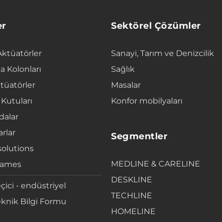
er
Sektörel Çözümler
Aktüatörler
Sanayi, Tarım ve Denizcilik
a Kolonları
Sağlık
tüatörler
Masalar
 Kutuları
Konfor mobilyaları
alar
rlar
Segmentler
solutions
MEDLINE & CARELINE
rames
DESKLINE
çici - endüstriyel
TECHLINE
knik Bilgi Formu
HOMELINE