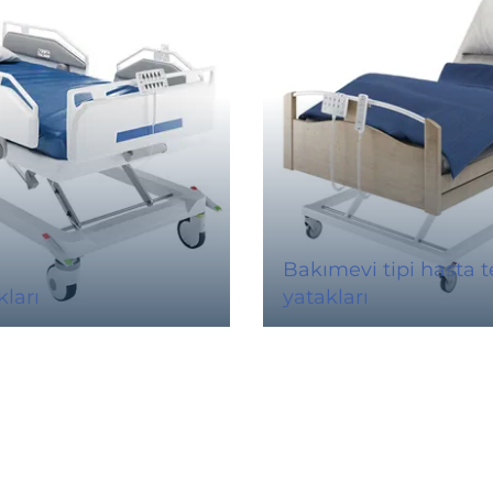
Bakımevi tipi hasta t
ları
yatakları