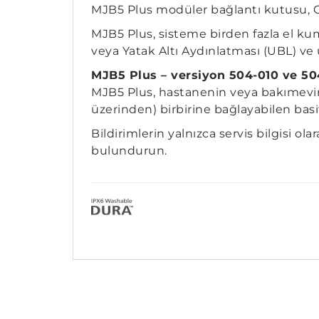
MJB5 Plus modüler bağlantı kutusu, Op
MJB5 Plus, sisteme birden fazla el ku
veya Yatak Altı Aydınlatması (UBL) ve ü
MJB5 Plus – versiyon 504-010 ve 5
MJB5 Plus, hastanenin veya bakımevinin
üzerinden) birbirine bağlayabilen basi
Bildirimlerin yalnızca servis bilgisi o
bulundurun.