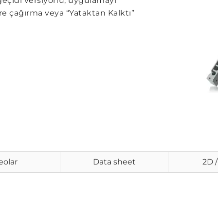
geçidi versiyonu, uygulamayı
e çağırma veya “Yataktan Kalktı”
eolar
Data sheet
2D 