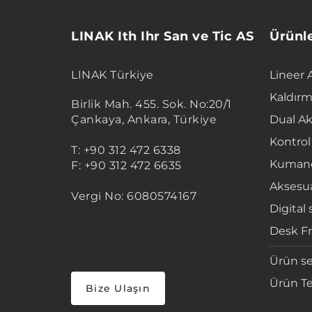
LINAK Ith Ihr San ve Tic AS
Ürünl
LINAK Türkiye
Lineer 
Kaldırm
Birlik Mah. 455. Sok. No:20/1
Çankaya, Ankara, Türkiye
Dual Ak
Kontrol
T: +90 312 472 6338
Kumand
F: +90 312 472 6635
Aksesua
Vergi No: 6080574167
Digital 
Desk F
Ürün se
Ürün Te
Bize Ulaşın