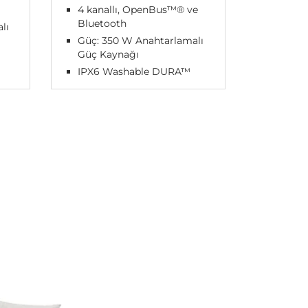
4 kanallı, OpenBus™® ve
Bluetooth
lı
Güç: 350 W Anahtarlamalı
Güç Kaynağı
IPX6 Washable DURA™