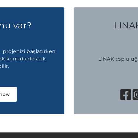
mu var?
LINAK
, projenizi başlatırken
çok konuda destek
LINAK topluluğu
lir.
 now