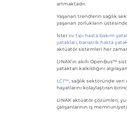
artmaktadır.
Yaşanan trendlerin sağlık sek
yaşanan zorlukların üstesinde
İster
ev tipi hasta bakım yatak
yatakları
,
bariatrik hasta yatak
aktüatör sistemleri her zama
LINAK’ın akıllı OpenBus™ sist
yataktan kalkıldığını algılayan
LCİ™
, sağlık sektöründe veri 
hayatlarını kolaylaştıran birinc
LINAK aktüatör çözümleri, yu
çalışanlarının iş memnuniyetini