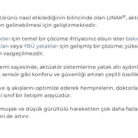
®
törünü nasıl etkilediğinin bilincinde olan LINAK
, ak
n gelinebilmesi için geliştirmektedir.
ları
için temel bir çözüme ihtiyacınız olsun ister
bakı
ları
veya
YBÜ yatakları
için gelişmiş bir çözüme; yükse
n vazgeçilmezdir.
emi sayesinde, aktüatör sistemlerine yatak altı aydın
 sensör gibi konforu ve güvenliği artıran çeşitli özellik
ve iş akışlarını optimize ederek hemşirelerin, doktorla
i sınıf bir iletişim arayüzdür.
muşak ve düşük gürültülü hareketten çok daha fazlası
 de artırır.