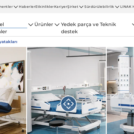
entler
Haberler
Etkinlikler
Kariyer
Şirket
Sürdürülebilirlik
LINAK 
el
Ürünler
Yedek parça ve Teknik
ler
destek
atakları