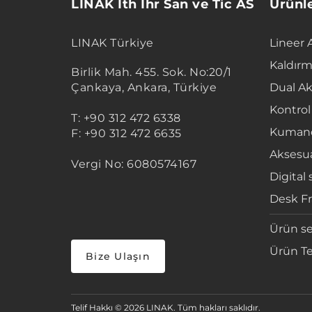
LINAK Ith Ihr San ve Tic AS
Ürünl
LINAK Türkiye
Lineer 
Kaldırm
Birlik Mah. 455. Sok. No:20/1
Çankaya, Ankara, Türkiye
Dual Ak
Kontrol
T: +90 312 472 6338
Kumand
F: +90 312 472 6635
Aksesua
Vergi No: 6080574167
Digital 
Desk F
Ürün se
Ürün Te
Bize Ulaşın
Telif Hakkı © 2026 LINAK. Tüm hakları saklıdır.