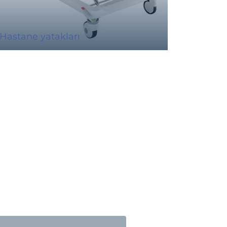
Bakımev
Hastane yatakları
yatakla