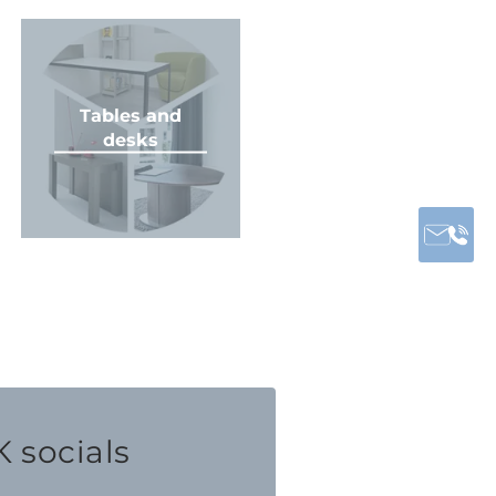
Tables and
desks
 socials