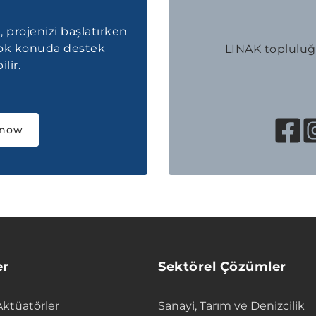
, projenizi başlatırken
çok konuda destek
LINAK topluluğu
lir.
 now
er
Sektörel Çözümler
Aktüatörler
Sanayi, Tarım ve Denizcilik