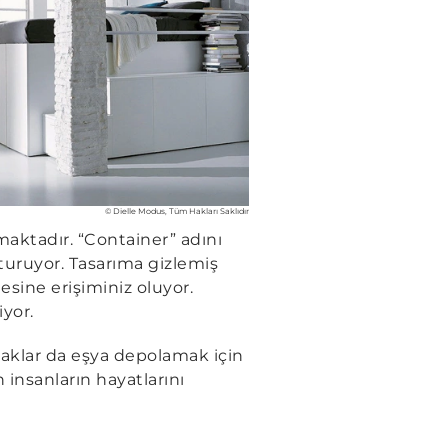
© Dielle Modus, Tüm Hakları Saklıdır
maktadır. “Container” adını
uşturuyor. Tasarıma gizlemiş
esine erişiminiz oluyor.
iyor.
aklar da eşya depolamak için
 insanların hayatlarını
.