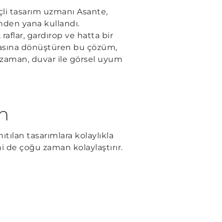
eçli tasarım uzmanı Asante,
inden yana kullandı.
raflar, gardırop ve hatta bir
odasına dönüştüren bu çözüm,
ğu zaman, duvar ile görsel uyum
ın
ılan tasarımlara kolaylıkla
ni de çoğu zaman kolaylaştırır.