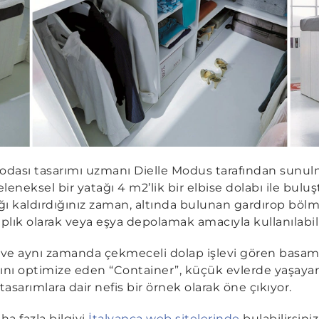
k odası tasarımı uzmanı Dielle Modus tarafından sunul
geleneksel bir yatağı 4 m2’lik bir elbise dolabı ile bul
ağı kaldırdığınız zaman, altında bulunan gardırop bölm
taplık olarak veya eşya depolamak amacıyla kullanılabil
n ve aynı zamanda çekmeceli dolap işlevi gören basam
nımını optimize eden “Container”, küçük evlerde yaşayan
tasarımlara dair nefis bir örnek olarak öne çıkıyor.
ha fazla bilgiyi
İtalyanca web sitelerinde
bulabilirsiniz