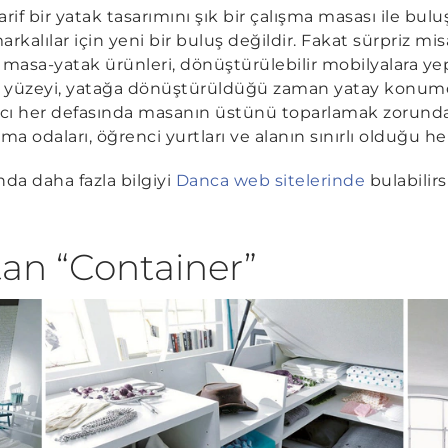
rif bir yatak tasarımını şık bir çalışma masası ile bu
kalılar için yeni bir buluş değildir. Fakat sürpriz misaf
 masa-yatak ürünleri, dönüştürülebilir mobilyalara ye
a yüzeyi, yatağa dönüştürüldüğü zaman yatay konumda
nıcı her defasında masanın üstünü toparlamak zorund
a odaları, öğrenci yurtları ve alanın sınırlı olduğu her
nda daha fazla bilgiyi
Danca web sitelerinde
bulabilirs
tan “Container”