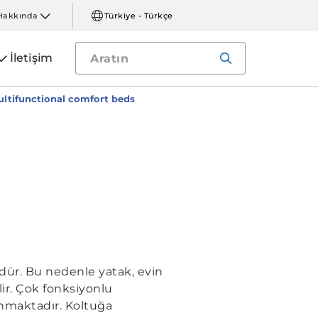
Hakkında
Türkiye - Türkçe
İletişim
ltifunctional comfort beds
üdür. Bu nedenle yatak, evin
ir. Çok fonksiyonlu
anmaktadır. Koltuğa