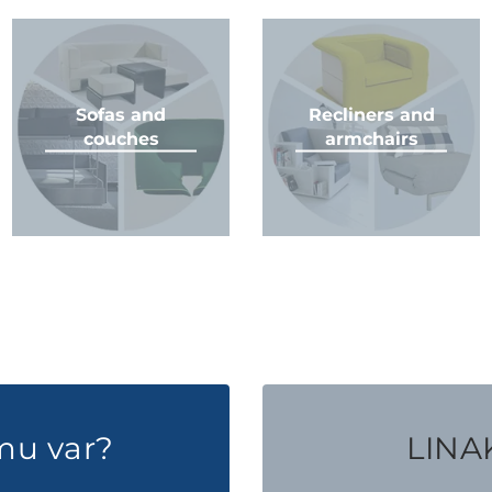
Sofas and
Recliners and
couches
armchairs
mu var?
LINAK