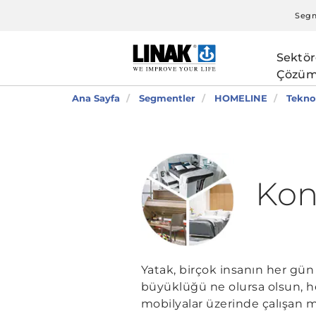
Segm
Sektör
Çözüm
Ana Sayfa
Segmentler
HOMELINE
Teknol
Kon
Yatak, birçok insanın her gün 
büyüklüğü ne olursa olsun, he
mobilyalar üzerinde çalışan 