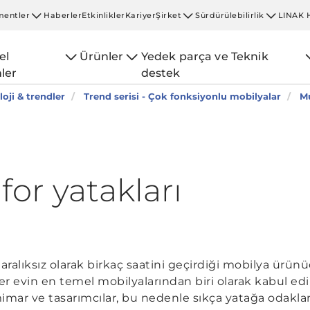
entler
Haberler
Etkinlikler
Kariyer
Şirket
Sürdürülebilirlik
LINAK 
el
Ürünler
Yedek parça ve Teknik
ler
destek
oji & trendler
Trend serisi - Çok fonksiyonlu mobilyalar
Mu
for yatakları
aralıksız olarak birkaç saatini geçirdiği mobilya ürün
r evin en temel mobilyalarından biri olarak kabul edil
mimar ve tasarımcılar, bu nedenle sıkça yatağa odakl