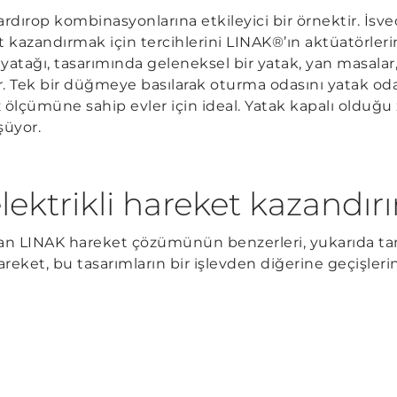
ardırop kombinasyonlarına etkileyici bir örnektir. İsv
t kazandırmak için tercihlerini LINAK®’ın aktüatörler
 yatağı, tasarımında geleneksel bir yatak, yan masalar, 
yor. Tek bir düğmeye basılarak oturma odasını yatak 
yüz ölçümüne sahip evler için ideal. Yatak kapalı oldu
şüyor.
lektrikli hareket kazandır
an LINAK hareket çözümünün benzerleri, yukarıda tanıt
hareket, bu tasarımların bir işlevden diğerine geçişleri