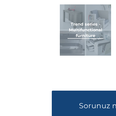
Trend series -
Multifunctional
furniture
Sorunuz 