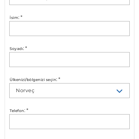
:
*
İsim
:
*
Soyadı
:
*
Ülkenizi/bölgenizi seçin
Norveç
:
*
Telefon