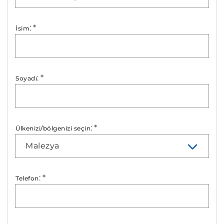
:
*
İsim
:
*
Soyadı
:
*
Ülkenizi/bölgenizi seçin
Malezya
:
*
Telefon