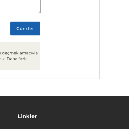
Gönder
şime geçmek amacıyla
niz. Daha fazla
Linkler