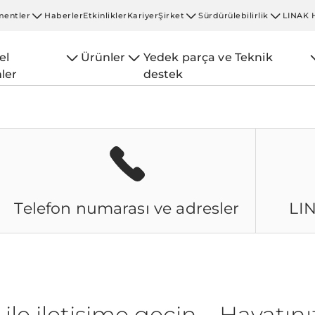
entler
Haberler
Etkinlikler
Kariyer
Şirket
Sürdürülebilirlik
LINAK 
el
Ürünler
Yedek parça ve Teknik
ler
destek
Telefon numarası ve adresler
LI
ile iletişime geçin – Hayatınız