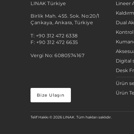
LINAK Türkiye
Lineer 
Kaldırm
Birlik Mah. 455. Sok. No:20/1
Çankaya, Ankara, Türkiye
Dual Ak
Kontrol
T: +90 312 472 6338
Kumand
F: +90 312 472 6635
Aksesua
Vergi No: 6080574167
Digital 
Desk F
Ürün se
Ürün Te
Bize Ulaşın
Telif Hakkı © 2026 LINAK. Tüm hakları saklıdır.