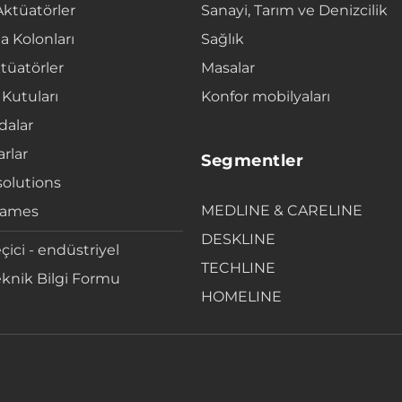
Aktüatörler
Sanayi, Tarım ve Denizcilik
a Kolonları
Sağlık
tüatörler
Masalar
 Kutuları
Konfor mobilyaları
alar
rlar
Segmentler
solutions
MEDLINE & CARELINE
rames
DESKLINE
çici - endüstriyel
TECHLINE
knik Bilgi Formu
HOMELINE