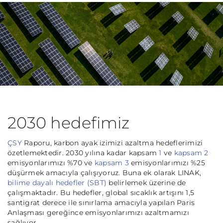
2030 hedefimiz
ÇSY
Raporu, karbon ayak izimizi azaltma hedeflerimizi
özetlemektedir. 2030 yılına kadar kapsam
1
ve
kapsam 2
emisyonlarımızı %70 ve
kapsam 3
emisyonlarımızı %25
düşürmek amacıyla çalışıyoruz. Buna ek olarak LINAK,
bilime dayalı hedefler (SBT)
belirlemek üzerine de
çalışmaktadır. Bu hedefler, global sıcaklık artışını 1,5
santigrat derece ile sınırlama amacıyla yapılan Paris
Anlaşması gereğince emisyonlarımızı azaltmamızı
sağlıyor.