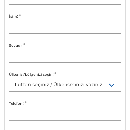
:
*
İsim
:
*
Soyadı
:
*
Ülkenizi/bölgenizi seçin
Lütfen seçiniz / Ülke isminizi yazınız
:
*
Telefon